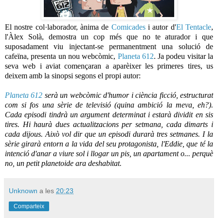
El nostre col·laborador, ànima de
Comicades
i autor d'
El Tentacle
,
l'Àlex Solà, demostra un cop més que no te aturador i que
suposadament viu injectant-se permanentment una solució de
cafeïna, presenta un nou webcòmic,
Planeta 612
. Ja podeu visitar la
seva web i aviat començaran a aparèixer les primeres tires, us
deixem amb la sinopsi segons el propi autor:
Planeta 612
serà un webcòmic d'humor i ciència ficció, estructurat
com si fos una sèrie de televisió (quina ambició la meva, eh?).
Cada episodi tindrà un argument determinat i estarà dividit en sis
tires. Hi haurà dues actualitzacions per setmana, cada dimarts i
cada dijous. Això vol dir que un episodi durarà tres setmanes. I la
sèrie girarà entorn a la vida del seu protagonista, l'Eddie, que té la
intenció d'anar a viure sol i llogar un pis, un apartament o... perquè
no, un petit planetoide ara deshabitat.
Unknown
a les
20:23
Comparteix