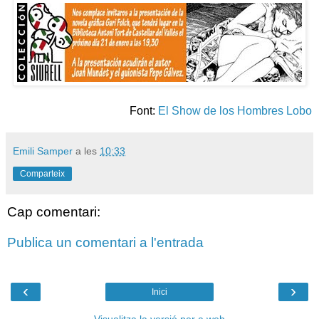
Font:
El Show de los Hombres Lobo
Emili Samper
a les
10:33
Comparteix
Cap comentari:
Publica un comentari a l'entrada
‹
›
Inici
Visualitza la versió per a web