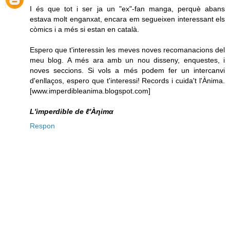
I és que tot i ser ja un "ex"-fan manga, perquè abans
estava molt enganxat, encara em segueixen interessant els
còmics i a més si estan en català.
Espero que t'interessin les meves noves recomanacions del
meu blog. A més ara amb un nou disseny, enquestes, i
noves seccions. Si vols a més podem fer un intercanvi
d'enllaços, espero que t'interessi! Records i cuida't l'Ànima.
[www.imperdibleanima.blogspot.com]
L'imperdible de ℓ'Àηimα
Respon