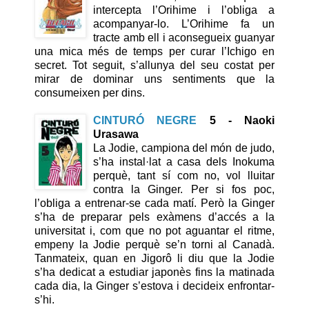
intercepta l’Orihime i l’obliga a
acompanyar-lo. L’Orihime fa un
tracte amb ell i aconsegueix guanyar
una mica més de temps per curar l’Ichigo en
secret. Tot seguit, s’allunya del seu costat per
mirar de dominar uns sentiments que la
consumeixen per dins.
CINTURÓ NEGRE
5 - Naoki
Urasawa
La Jodie, campiona del món de judo,
s’ha instal·lat a casa dels Inokuma
perquè, tant sí com no, vol lluitar
contra la Ginger. Per si fos poc,
l’obliga a entrenar-se cada matí. Però la Ginger
s’ha de preparar pels exàmens d’accés a la
universitat i, com que no pot aguantar el ritme,
empeny la Jodie perquè se’n torni al Canadà.
Tanmateix, quan en Jigorô li diu que la Jodie
s’ha dedicat a estudiar japonès fins la matinada
cada dia, la Ginger s’estova i decideix enfrontar-
s’hi.