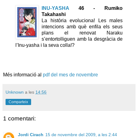
INU-YASHA
46 - Rumiko
Takahashi
La història evoluciona! Les males
intencions amb què enfila els seus
plans el renovat Naraku
s’entortolliguen amb la desgràcia de
l’Inu-yasha i la seva colla!?
Més informació al
pdf del mes de novembre
Unknown
a les
14:56
Comparteix
1 comentari:
Jordi Cirach
15 de novembre del 2009, a les 2:44