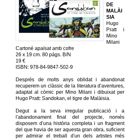
DE
MALÀI
SIA
Hugo
Pratt i
Mino
Milani
Cartoné apaïsat amb cofre
26 x 19 cm. 80 págs. B/N
19 €
ISBN: 978-84-9847-502-9
Després de molts anys oblidat i abandonat
recuperem un clàssic de la literatura d'aventures,
adaptat al còmic per Mino Milani i dibuixat per
Hugo Pratt: Sandokan, el tigre de Malàisia.
Degut a la seva irregular publicació i a
l'abandonament final del projecte, només
disposem d'una història completa i un fragment
del que havia de ser aquesta gran obra, suficient
per admirar el treball d'un dels artistes més