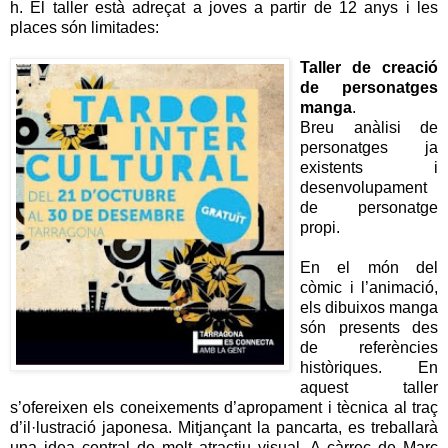
h. El taller està adreçat a joves a partir de 12 anys i les
places són limitades:
Taller de creació
de personatges
manga
.
Breu anàlisi de
personatges ja
existents i
desenvolupament
de personatge
propi.
En el món del
còmic i l’animació,
els dibuixos manga
són presents des
de referències
històriques. En
aquest taller
s’ofereixen els coneixements d’apropament i tècnica al traç
d’il·lustració japonesa. Mitjançant la pancarta, es treballarà
una idea central de molt atractiu visual. A càrrec de Marc