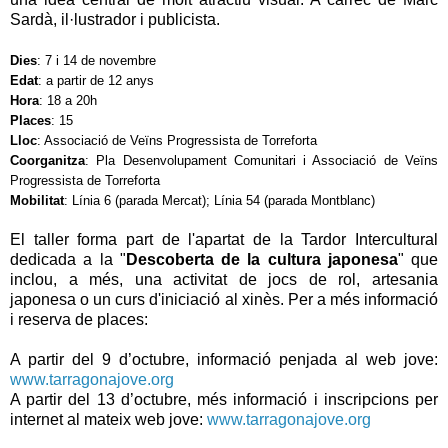
Sardà, il·lustrador i publicista.
Dies
: 7 i 14 de novembre
Edat
: a partir de 12 anys
Hora
: 18 a 20h
Places
: 15
Lloc
: Associació de Veïns Progressista de Torreforta
Coorganitza
: Pla Desenvolupament Comunitari i Associació de Veïns
Progressista de Torreforta
Mobilitat
: Línia 6 (parada Mercat); Línia 54 (parada Montblanc)
El taller forma part de l'apartat de la Tardor Intercultural
dedicada a la "
Descoberta de la cultura japonesa
" que
inclou, a més, una activitat de jocs de rol, artesania
japonesa o un curs d'iniciació al xinès. Per a més informació
i reserva de places:
A partir del 9 d’octubre, informació penjada al web jove:
www.tarragonajove.org
A partir del 13 d’octubre, més informació i inscripcions per
internet al mateix web jove:
www.tarragonajove.org