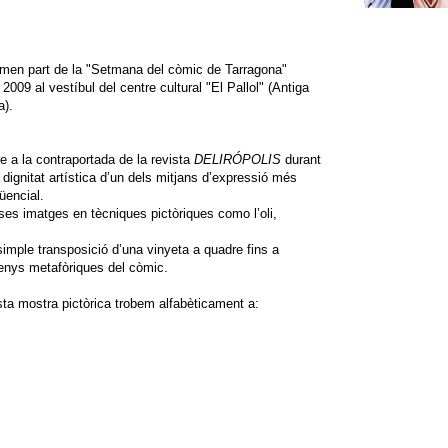
men part de la "Setmana del còmic de Tarragona"
2009 al vestíbul del centre cultural "El Pallol" (Antiga
a).
 a la contraportada de la revista
DELIRÓPOLIS
durant
dignitat artística d’un dels mitjans d’expressió més
qüencial.
es imatges en tècniques pictòriques como l’oli,
imple transposició d’una vinyeta a quadre fins a
enys metafòriques del còmic.
esta mostra pictòrica trobem alfabèticament a:
"