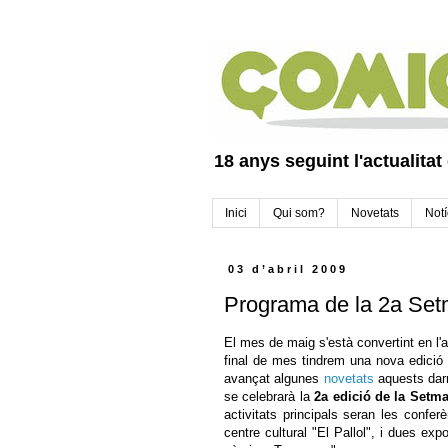
18 anys seguint l'actualitat
Inici
Qui som?
Novetats
Notí
03 d’abril 2009
Programa de la 2a Set
El mes de maig s'està convertint en l'
final de mes tindrem una nova edició
avançat algunes
novetats
aquests darr
se celebrarà la
2a edició de la Setm
activitats principals seran les confe
centre cultural "El Pallol", i dues ex