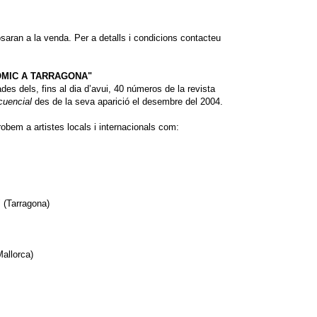
aran a la venda. Per a detalls i condicions contacteu
ÒMIC A TARRAGONA"
es dels, fins al dia d’avui, 40 números de la revista
cuencial
des de la seva aparició el desembre del 2004.
robem a artistes locals i internacionals com:
" (Tarragona)
allorca)