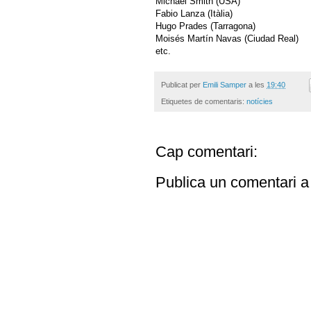
Michael Smith (USA)
Fabio Lanza (Itàlia)
Hugo Prades (Tarragona)
Moisés Martín Navas (Ciudad Real)
etc.
Publicat per
Emili Samper
a les
19:40
Etiquetes de comentaris:
notícies
Cap comentari:
Publica un comentari a 