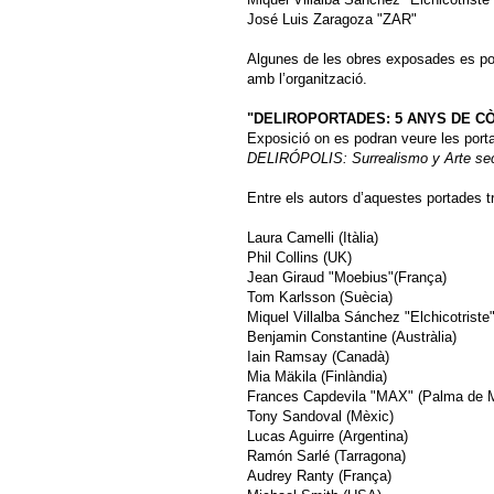
José Luis Zaragoza "ZAR"
Algunes de les obres exposades es pos
amb l’organització.
"DELIROPORTADES: 5 ANYS DE C
Exposició on es podran veure les portad
DELIRÓPOLIS: Surrealismo y Arte se
Entre els autors d’aquestes portades t
Laura Camelli (Itàlia)
Phil Collins (UK)
Jean Giraud "Moebius"(França)
Tom Karlsson (Suècia)
Miquel Villalba Sánchez "Elchicotriste
Benjamin Constantine (Austràlia)
Iain Ramsay (Canadà)
Mia Mäkila (Finlàndia)
Frances Capdevila "MAX" (Palma de M
Tony Sandoval (Mèxic)
Lucas Aguirre (Argentina)
Ramón Sarlé (Tarragona)
Audrey Ranty (França)