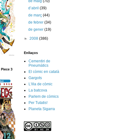
de maig
(70)
d’abril
(39)
de març
(44)
de febrer
(34)
de gener
(19)
►
2008
(386)
Enllaços
Cementiri de
Pneumàtics
 Piece 3
El còmic en català
Gargots
L'illa de còmic
La batcova
Parlem de còmics
Per Tutatis!
Planeta Sigarra