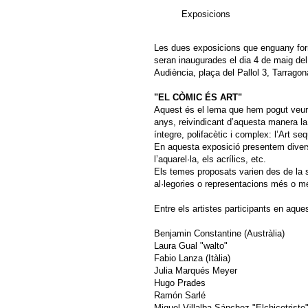
Exposicions
Les dues exposicions que enguany for
seran inaugurades el dia 4 de maig del 
Audiència, plaça del Pallol 3, Tarragon
"EL CÒMIC ÉS ART"
Aquest és el lema que hem pogut veure
anys, reivindicant d’aquesta manera la 
íntegre, polifacètic i complex: l’Art se
En aquesta exposició presentem divers
l’aquarel·la, els acrílics, etc.
Els temes proposats varien des de la s
al·legories o representacions més o m
Entre els artistes participants en aqu
Benjamin Constantine (Austràlia)
Laura Gual "walto"
Fabio Lanza (Itàlia)
Julia Marqués Meyer
Hugo Prades
Ramón Sarlé
Miquel Villalba Sánchez "Elchicotriste