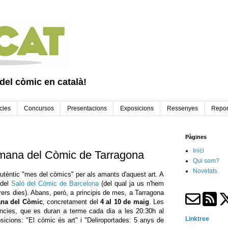
 del còmic en català!
cies
Concursos
Presentacions
Exposicions
Ressenyes
Repor
Pàgines
Inici
mana del Còmic de Tarragona
Qui som?
Novetats
autèntic "mes del còmics" per als amants d'aquest art. A
 del
Saló del Còmic de Barcelona
(del qual ja us n'hem
ers dies). Abans, però, a principis de mes, a Tarragona
ana del Còmic
, concretament del
4 al 10 de maig
. Les
rències, que es duran a terme cada dia a les 20:30h al
Linktree
posicions: "El còmic és art" i "Deliroportades: 5 anys de