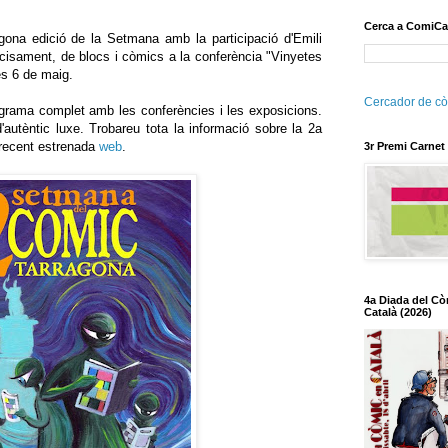
Cerca a ComiCa
ona edició de la Setmana amb la participació d'Emili
ecisament, de blocs i còmics a la conferència "Vinyetes
es 6 de maig.
Cercador de cò
rograma complet amb les conferències i les exposicions.
'autèntic luxe. Trobareu tota la informació sobre la 2a
recent estrenada
web
.
3r Premi Carnet
4a Diada del Cò
Català (2026)