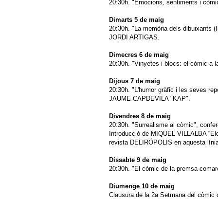
20:30h. "Emocions, sentiments i còm
Dimarts 5 de maig
20:30h. "La memòria dels dibuixants (Il
JORDI ARTIGAS.
Dimecres 6 de maig
20:30h. "Vinyetes i blocs: el còmic a
Dijous 7 de maig
20:30h. "L'humor gràfic i les seves re
JAUME CAPDEVILA "KAP".
Divendres 8 de maig
20:30h. "Surrealisme al còmic", co
Introducció de MIQUEL VILLALBA “Elchico
revista DELIRÓPOLIS en aquesta línia
Dissabte 9 de maig
20:30h. "El còmic de la premsa comar
Diumenge 10 de maig
Clausura de la 2a Setmana del còmic d