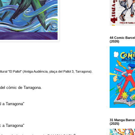
44 Comic Barce
(2026)
tural "El Pallol" (Antiga Audiència, plaça del Pallol 3, Tarragona).
del còmic de Tarragona.
l a Tarragona"
31 Manga Barce
(2025)
a Tarragona"