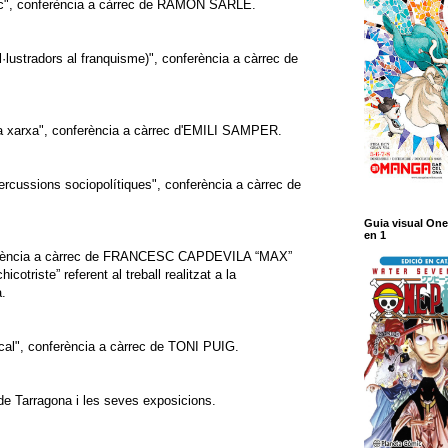
ic", conferència a càrrec de RAMON SARLÉ.
·lustradors al franquisme)", conferència a càrrec de
 la xarxa", conferència a càrrec d'EMILI SAMPER.
percussions sociopolítiques", conferència a càrrec de
Guia visual One
en 1
nferència a càrrec de FRANCESC CAPDEVILA “MAX”
triste” referent al treball realitzat a la
.
cal", conferència a càrrec de TONI PUIG.
e Tarragona i les seves exposicions.