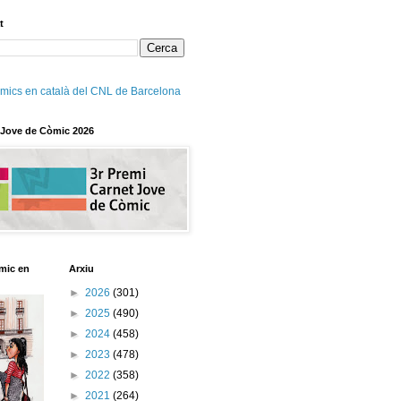
t
mics en català del CNL de Barcelona
 Jove de Còmic 2026
mic en
Arxiu
►
2026
(301)
►
2025
(490)
►
2024
(458)
►
2023
(478)
►
2022
(358)
►
2021
(264)