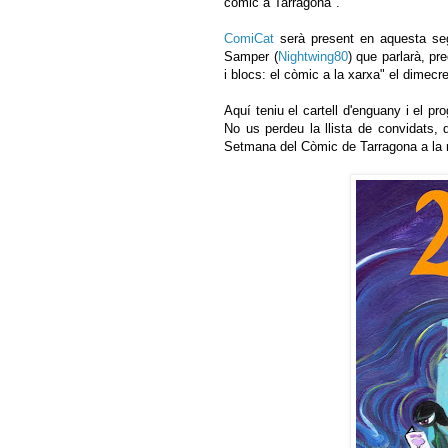
còmic a Tarragona".
ComiCat
serà present en aquesta seg
Samper (
Nightwing80
) que parlarà, pr
i blocs: el còmic a la xarxa" el dimecr
Aquí teniu el cartell d'enguany i el p
No us perdeu la llista de convidats, d
Setmana del Còmic de Tarragona a la 