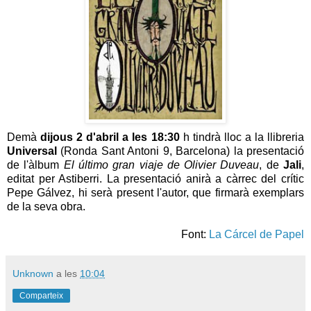
Demà
dijous 2 d'abril a les 18:30
h tindrà lloc a la llibreria
Universal
(Ronda Sant Antoni 9, Barcelona) la presentació
de l'àlbum
El último gran viaje de Olivier Duveau
, de
Jali
,
editat per Astiberri. La presentació anirà a càrrec del crític
Pepe Gálvez, hi serà present l'autor, que firmarà exemplars
de la seva obra.
Font:
La Cárcel de Papel
Unknown
a les
10:04
Comparteix