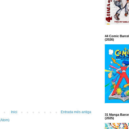
44 Comic Barce
(2026)
Inici
Entrada més antiga
31 Manga Barce
(2025)
(Atom)