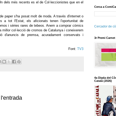
Un dels més recents es el de Col·leccionistes que en el
Cerca a ComiCa
de paper s'ha posat molt de moda. A través d'internet o
s a tot l'Estat, els aficionats tenen l'oportunitat de
romos i sèries rares de tebeos. Anem a comprar còmics
Cercador de cò
 la millor col·lecció de cromos de Catalunya i coneixerem
ió d'anuncis de premsa, acuradament conservats i
3r Premi Carnet
Font:
TV3
4a Diada del Cò
Català (2026)
l'entrada