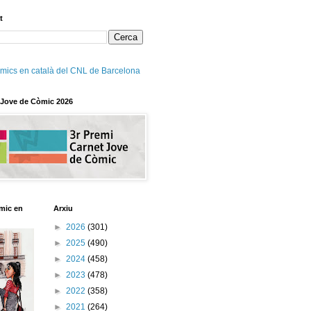
t
mics en català del CNL de Barcelona
 Jove de Còmic 2026
mic en
Arxiu
►
2026
(301)
►
2025
(490)
►
2024
(458)
►
2023
(478)
►
2022
(358)
►
2021
(264)