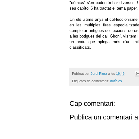
"còmics" s'en poden trobar diversos. 
seu capítol 6 ha tractat el tema paper.
En els últims anys el col·leccionisme 
en les múltiples fires especialitzade
completar antigues col·leccions de c
a les botigues del call Gironí, visitem
un arxiu que aplega més d'un mil
classificats.
Publicat per
Jordi Riera
a les
19:49
Etiquetes de comentaris:
notícies
Cap comentari:
Publica un comentari a 