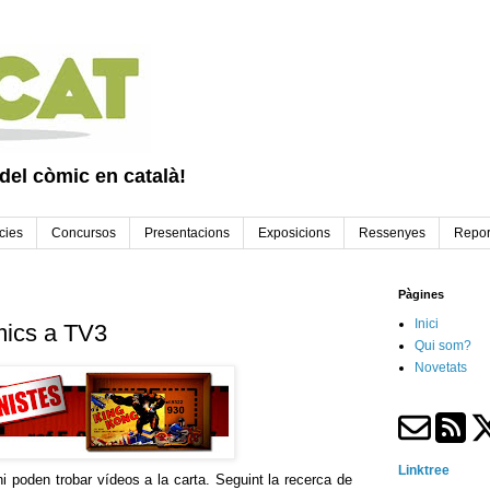
 del còmic en català!
cies
Concursos
Presentacions
Exposicions
Ressenyes
Repor
Pàgines
Inici
mics a TV3
Qui som?
Novetats
Linktree
hi poden trobar vídeos a la carta. Seguint la recerca de