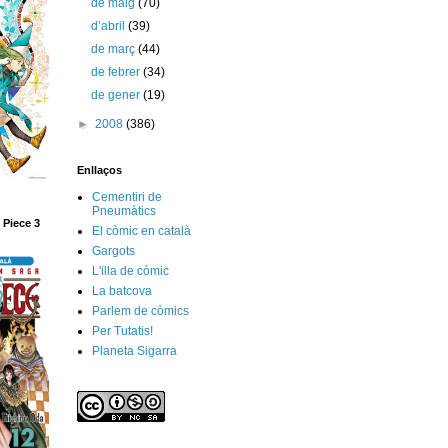
de maig
(70)
d’abril
(39)
de març
(44)
de febrer
(34)
de gener
(19)
►
2008
(386)
Enllaços
Cementiri de
Pneumàtics
 Piece 3
El còmic en català
Gargots
L'illa de còmic
La batcova
Parlem de còmics
Per Tutatis!
Planeta Sigarra