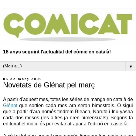
18 anys seguint l'actualitat del còmic en català!
▼
05 de març 2009
Novetats de Glénat pel març
A partir d'aquest mes, totes les sèries de manga en català de
Glénat
que sortien cada mes ara seran bimestrals. O sigui
que a partir d'ara només tindrem Bleach, Naruto i Inu-yasha
cada dos mesos (les altres ja eren bimensuals). Segons la
editorial el motiu és per evitar atrapar a l'edició en castellà.
Això ha fet que aquest mes només tinguem tres novetats en