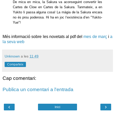
De mica en mica, la Sakura va aconseguint convertir les
Cartes de Clow en Cartes de la Sakura. Tanmateix, a en
Yukito li passa alguna cosa! La màgia de la Sakura encara
no és prou poderosa. Hi ha en joc l‘existència d’en "Yukito-
Yue"!
Més informació sobre les novetats al pdf del
mes de març
i
a
la seva web
Unknown
a les
11:49
Comparteix
Cap comentari:
Publica un comentari a l'entrada
‹
›
Inici