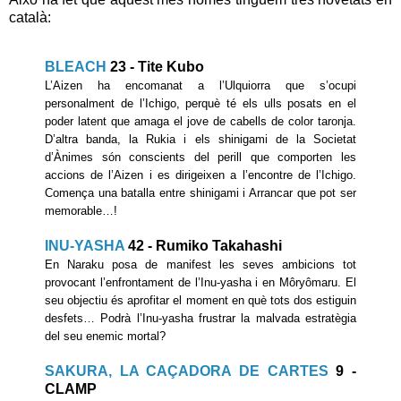
català:
BLEACH
23 - Tite Kubo
L’Aizen ha encomanat a l’Ulquiorra que s’ocupi
personalment de l’Ichigo, perquè té els ulls posats en el
poder latent que amaga el jove de cabells de color taronja.
D’altra banda, la Rukia i els shinigami de la Societat
d’Ànimes són conscients del perill que comporten les
accions de l’Aizen i es dirigeixen a l’encontre de l’Ichigo.
Comença una batalla entre shinigami i Arrancar que pot ser
memorable…!
INU-YASHA
42 - Rumiko Takahashi
En Naraku posa de manifest les seves ambicions tot
provocant l’enfrontament de l’Inu-yasha i en Môryômaru. El
seu objectiu és aprofitar el moment en què tots dos estiguin
desfets… Podrà l’Inu-yasha frustrar la malvada estratègia
del seu enemic mortal?
SAKURA, LA CAÇADORA DE CARTES
9 -
CLAMP