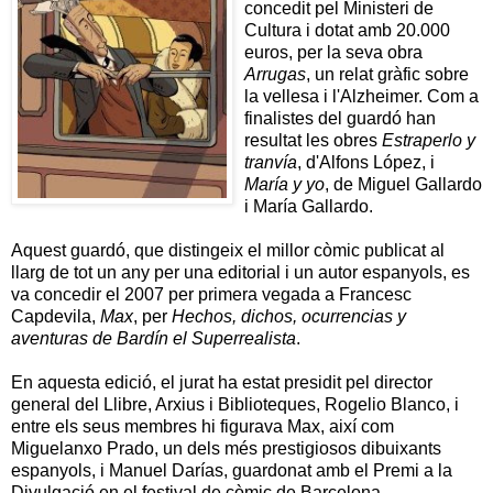
concedit pel Ministeri de
Cultura i dotat amb 20.000
euros, per la seva obra
Arrugas
, un relat gràfic sobre
la vellesa i l'Alzheimer. Com a
finalistes del guardó han
resultat les obres
Estraperlo y
tranvía
, d'Alfons López, i
María y yo
, de Miguel Gallardo
i María Gallardo.
Aquest guardó, que distingeix el millor còmic publicat al
llarg de tot un any per una editorial i un autor espanyols, es
va concedir el 2007 per primera vegada a Francesc
Capdevila,
Max
, per
Hechos, dichos, ocurrencias y
aventuras de Bardín el Superrealista
.
En aquesta edició, el jurat ha estat presidit pel director
general del Llibre, Arxius i Biblioteques, Rogelio Blanco, i
entre els seus membres hi figurava Max, així com
Miguelanxo Prado, un dels més prestigiosos dibuixants
espanyols, i Manuel Darías, guardonat amb el Premi a la
Divulgació en el festival de còmic de Barcelona.