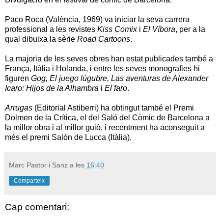
Paco Roca (València, 1969) va iniciar la seva carrera
professional a les revistes
Kiss Comix
i
El Víbora
, per a la
qual dibuixa la sèrie
Road Cartoons
.
La majoria de les seves obres han estat publicades també a
França, Itàlia i Holanda, i entre les seves monografies hi
figuren
Gog, El juego lúgubre, Las aventuras de Alexander
Icaro: Hijos de la Alhambra
i
El faro
.
Arrugas
(Editorial Astiberri) ha obtingut també el Premi
Dolmen de la Crítica, el del Saló del Còmic de Barcelona a
la millor obra i al millor guió, i recentment ha aconseguit a
més el premi Salón de Lucca (Itàlia).
Marc Pastor i Sanz
a les
16:40
Comparteix
Cap comentari: