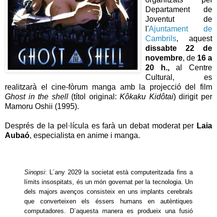
Departament de
Joventut de
l'
Ajuntament de
Cambrils
, aquest
dissabte 22 de
novembre
, de
16 a
20 h.,
al Centre
Cultural, es
realitzarà el cine-fòrum manga amb la projecció del film
Ghost in the shell
(títol original:
Kôkaku Kidôtai
) dirigit per
Mamoru Oshii (1995).
Després de la pel·lícula es farà un debat moderat per
Laia
Aubaó
, especialista en anime i manga.
Sinopsi
: L´any 2029 la societat està computeritzada fins a
límits insospitats, és un món governat per la tecnologia. Un
dels majors avenços consisteix en uns implants cerebrals
que converteixen els éssers humans en autèntiques
computadores. D´aquesta manera es produeix una fusió