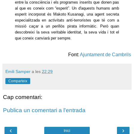
entre la consciència i els programes inserits que donen pas
al que es coneix com “esperit”. Un d'aquests humans amb
esperit incorporat és Makoto Kusanagi, una agent secreta
especialitzada en activitats anti-terroristes que té com a
missió caçar a un perillós pirata informàtic. Però quan
descobreixi la seva veritable identitat, la seva vida i tot el
que coneix
canviarà per sempre.
Font:
Ajuntament de Cambrils
Emili Samper
a les
22:29
Comparteix
Cap comentari:
Publica un comentari a l'entrada
‹
›
Inici