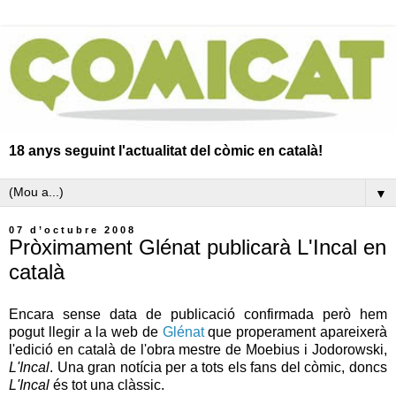
18 anys seguint l'actualitat del còmic en català!
▼
07 d’octubre 2008
Pròximament Glénat publicarà L'Incal en
català
Encara sense data de publicació confirmada però hem
pogut llegir a la web de
Glénat
que properament apareixerà
l'edició en català de l'obra mestre de Moebius i Jodorowski,
L'Incal
. Una gran notícia per a tots els fans del còmic, doncs
L'Incal
és tot una clàssic.