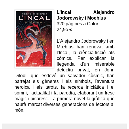
L'Incal
Alejandro
Jodorowsky i Moebius
320 pàgines a Color
24,95 €
L'Alejandro Jodorowsky i en
Mœbius han renovat amb
l'Incal, la ciència-ficció als
còmics. Per explicar la
llegenda d'un miserable
detectiu privat, en John
Difool, que esdevé un salvador còsmic, han
barrejat els gèneres i els símbols, l'aventura
heroica i els tarots, la recerca iniciàtica i el
somni, l'actualitat i la parodia, elaborant un fresc
màgic i picaresc. La primera novel·la gràfica que
haurà marcat diverses generacions de lectors al
món.