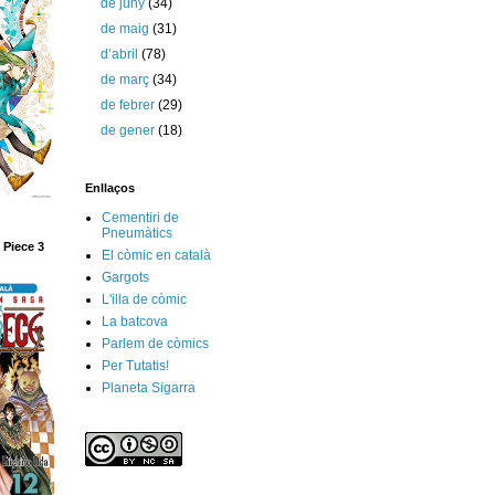
de juny
(34)
de maig
(31)
d’abril
(78)
de març
(34)
de febrer
(29)
de gener
(18)
Enllaços
Cementiri de
Pneumàtics
 Piece 3
El còmic en català
Gargots
L'illa de còmic
La batcova
Parlem de còmics
Per Tutatis!
Planeta Sigarra