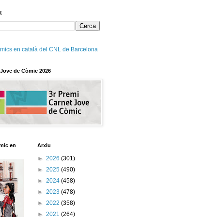
t
mics en català del CNL de Barcelona
 Jove de Còmic 2026
mic en
Arxiu
►
2026
(301)
►
2025
(490)
►
2024
(458)
►
2023
(478)
►
2022
(358)
►
2021
(264)