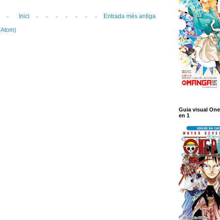
Inici
Entrada més antiga
(Atom)
Guia visual One
en 1