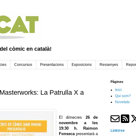
 del còmic en català!
cies
Concursos
Presentacions
Exposicions
Ressenyes
Repor
Pàgines
Inici
Masterworks: La Patrulla X a
Qui som?
Novetats
El dimecres
26 de
novembre a les
19:30 h.
Raimon
Linktree
Fonseca
presentarà a