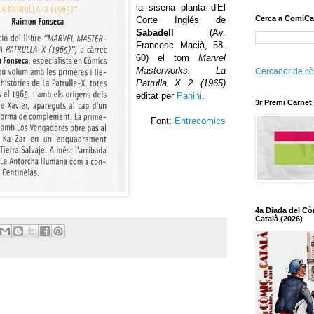
la sisena planta d'El
Cerca a ComiCa
Corte Inglés de
Sabadell
(Av.
Francesc Macià, 58-
60) el tom
Marvel
Masterworks: La
Cercador de cò
Patrulla X 2 (1965)
editat per
Panini
.
3r Premi Carnet
Font:
Entrecomics
4a Diada del Cò
Català (2026)