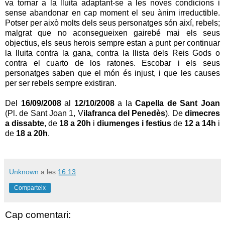
va tornar a la lluita adaptant-se a les noves condicions i
sense abandonar en cap moment el seu ànim irreductible.
Potser per això molts dels seus personatges són així, rebels;
malgrat que no aconsegueixen gairebé mai els seus
objectius, els seus herois sempre estan a punt per continuar
la lluita contra la gana, contra la llista dels Reis Gods o
contra el cuarto de los ratones. Escobar i els seus
personatges saben que el món és injust, i que les causes
per ser rebels sempre existiran.
Del
16/09/2008
al
12/10/2008
a la
Capella de Sant Joan
(Pl. de Sant Joan 1, V
ilafranca del Penedès
). De
dimecres
a dissabte
, de
18 a 20h
i
diumenges i festius
de
12 a 14h
i
de
18 a 20h
.
Unknown
a les
16:13
Comparteix
Cap comentari: