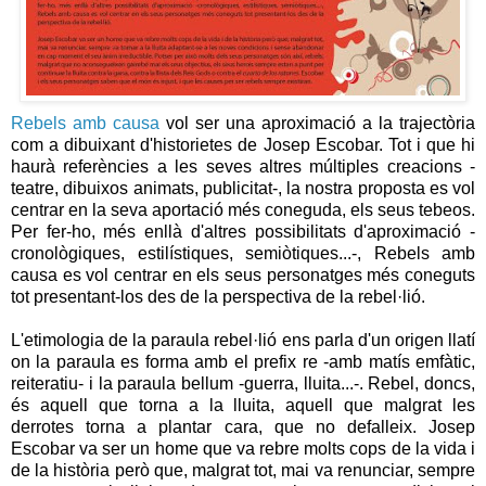
Rebels amb causa
vol ser una aproximació a la trajectòria
com a dibuixant d'historietes de Josep Escobar. Tot i que hi
haurà referències a les seves altres múltiples creacions -
teatre, dibuixos animats, publicitat-, la nostra proposta es vol
centrar en la seva aportació més coneguda, els seus tebeos.
Per fer-ho, més enllà d'altres possibilitats d'aproximació -
cronològiques, estilístiques, semiòtiques...-, Rebels amb
causa es vol centrar en els seus personatges més coneguts
tot presentant-los des de la perspectiva de la rebel·lió.
L'etimologia de la paraula rebel·lió ens parla d'un origen llatí
on la paraula es forma amb el prefix re -amb matís emfàtic,
reiteratiu- i la paraula bellum -guerra, lluita...-. Rebel, doncs,
és aquell que torna a la lluita, aquell que malgrat les
derrotes torna a plantar cara, que no defalleix. Josep
Escobar va ser un home que va rebre molts cops de la vida i
de la història però que, malgrat tot, mai va renunciar, sempre