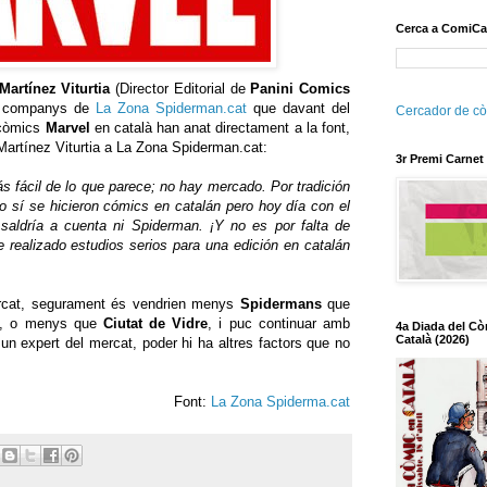
Cerca a ComiCa
Martínez Viturtia
(Director Editorial de
Panini Comics
s companys de
La Zona Spiderman.cat
que davant del
Cercador de cò
 còmics
Marvel
en català han anat directament a la font,
Martínez Viturtia a La Zona Spiderman.cat:
3r Premi Carnet
s fácil de lo que parece; no hay mercado. Por tradición
do sí se hicieron cómics en catalán pero hoy día con el
aldría a cuenta ni Spiderman. ¡Y no es por falta de
realizado estudios serios para una edición en catalán
rcat, segurament és vendrien menys
Spidermans
que
là, o menys que
Ciutat de Vidre
, i puc continuar amb
4a Diada del Cò
Català (2026)
un expert del mercat, poder hi ha altres factors que no
Font:
La Zona Spiderma.cat