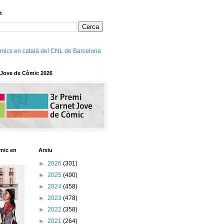
t
mics en català del CNL de Barcelona
 Jove de Còmic 2026
mic en
Arxiu
►
2026
(301)
►
2025
(490)
►
2024
(458)
►
2023
(478)
►
2022
(358)
►
2021
(264)