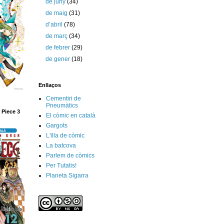
de juny
(34)
de maig
(31)
d’abril
(78)
de març
(34)
de febrer
(29)
de gener
(18)
Enllaços
Cementiri de
Pneumàtics
 Piece 3
El còmic en català
Gargots
L'illa de còmic
La batcova
Parlem de còmics
Per Tutatis!
Planeta Sigarra