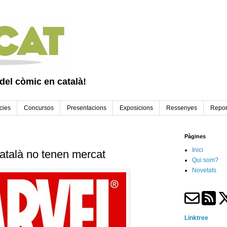
 del còmic en català!
cies
Concursos
Presentacions
Exposicions
Ressenyes
Repor
Pàgines
Inici
atalà no tenen mercat
Qui som?
Novetats
Linktree