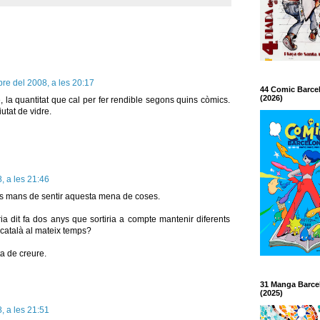
re del 2008, a les 20:17
44 Comic Barce
(2026)
 la quantitat que cal per fer rendible segons quins còmics.
utat de vidre.
, a les 21:46
es mans de sentir aquesta mena de coses.
ia dit fa dos anys que sortiria a compte mantenir diferents
català al mateix temps?
a de creure.
31 Manga Barce
(2025)
, a les 21:51