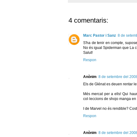
4 comentaris:
Marc Pastor i Sanz
8 de setemb
S'ha de tenir en compte, supose,
No és igual Spiderman que La ci
Salut!
Respon
Anònim
8 de setembre del 2008
Els de Glénat es deuen rentar l
Més mercat per a ells! Qui haur
col·leccions de shojo manga en 
I de Marvel no és rendible? Cost
Respon
Anònim
8 de setembre del 2008