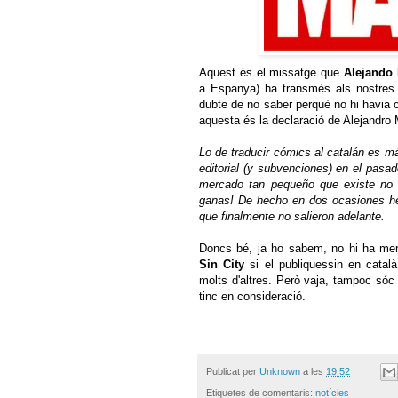
Aquest és el missatge que
Alejando 
a Espanya) ha transmès als nostre
dubte de no saber perquè no hi havia
aquesta és la declaració de Alejandro 
Lo de traducir cómics al catalán es má
editorial (y subvenciones) en el pasa
mercado tan pequeño que existe no s
ganas! De hecho en dos ocasiones he 
que finalmente no salieron adelante.
Doncs bé, ja ho sabem, no hi ha me
Sin City
si el publiquessin en cata
molts d'altres. Però vaja, tampoc sóc 
tinc en consideració.
Publicat per
Unknown
a les
19:52
Etiquetes de comentaris:
notícies