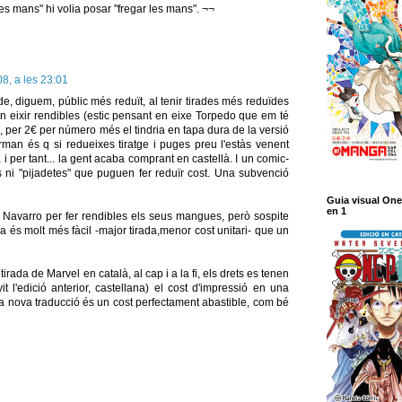
es mans" hi volia posar "fregar les mans". ¬¬
8, a les 23:01
de, diguem, públic més reduït, al tenir tirades més reduïdes
den eixir rendibles (estic pensant en eixe Torpedo que em té
, per 2€ per número més el tindria en tapa dura de la versió
rman és q si redueixes tiratge i puges preu l'estàs venent
i per tant... la gent acaba comprant en castellà. I un comic-
 ni "pijadetes" que puguen fer reduïr cost. Una subvenció
Guia visual One
en 1
t Navarro per fer rendibles els seus mangues, però sospite
 és molt més fàcil -major tirada,menor cost unitari- que un
 tirada de Marvel en català, al cap i a la fi, els drets es tenen
it l'edició anterior, castellana) el cost d'impressió en una
una nova traducció és un cost perfectament abastible, com bé