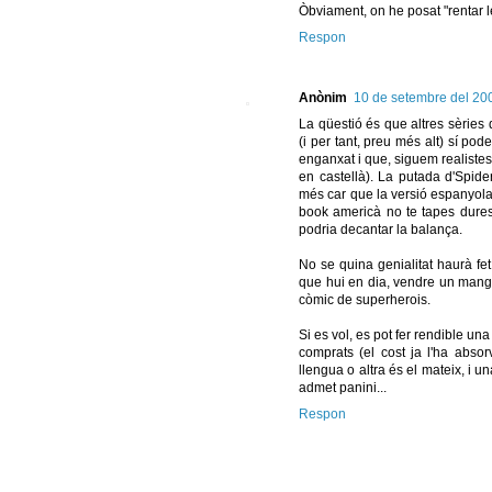
Òbviament, on he posat "rentar l
Respon
Anònim
10 de setembre del 200
La qüestió és que altres sèries 
(i per tant, preu més alt) sí po
enganxat i que, siguem realistes
en castellà). La putada d'Spide
més car que la versió espanyola 
book americà no te tapes dures
podria decantar la balança.
No se quina genialitat haurà fe
que hui en dia, vendre un manga
còmic de superherois.
Si es vol, es pot fer rendible una
comprats (el cost ja l'ha absorv
llengua o altra és el mateix, i 
admet panini...
Respon