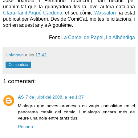
José Ibarrola i Fernando Tarancón) han decidit per
unanimitat que la guanyadora fos la jove autora catalana
Clara-Tanit Arqué Cardona
. el seu còmic
Wassalon
ha estat
publicat per Astiberri. Des de ComiCat, moltes felicitacions, i
sort en aquest any a Algoulême.
Font:
La Càrcel de Papel
,
La Alhóndiga
Unknown
a les
17:42
Comparteix
1 comentari:
AS
7 de juliol del 2008, a les 1:37
M'alegro que noves promeses es vagin consolidan en el
panorama català del còmic. I m'alegro encara més de
veure una noia entre tants tius.
Respon