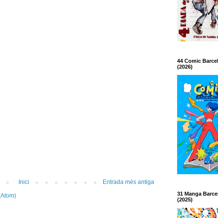
44 Comic Barce
(2026)
Inici
Entrada més antiga
31 Manga Barce
(Atom)
(2025)