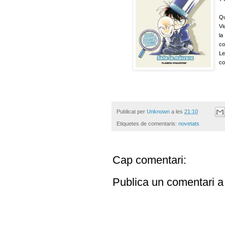
Qu
Vi
la
co
Le
co
Publicat per
Unknown
a les
21:10
Etiquetes de comentaris:
novetats
Cap comentari:
Publica un comentari a 