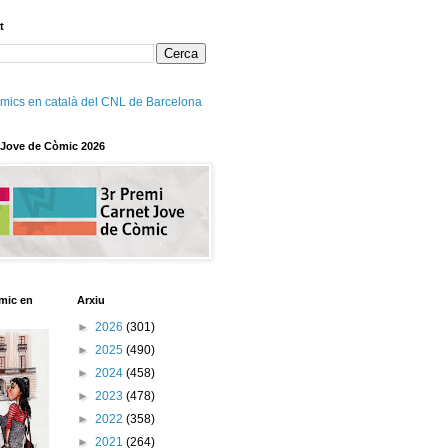
t
mics en català del CNL de Barcelona
 Jove de Còmic 2026
mic en
Arxiu
►
2026
(301)
►
2025
(490)
►
2024
(458)
►
2023
(478)
►
2022
(358)
►
2021
(264)