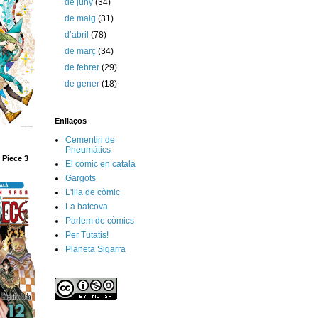
de juny
(34)
de maig
(31)
d’abril
(78)
de març
(34)
de febrer
(29)
de gener
(18)
Enllaços
Cementiri de
Pneumàtics
 Piece 3
El còmic en català
Gargots
L'illa de còmic
La batcova
Parlem de còmics
Per Tutatis!
Planeta Sigarra