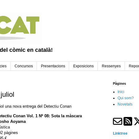
 del còmic en català!
cies
Concursos
Presentacions
Exposicions
Ressenyes
Repor
Pàgines
Inici
uliol
Qui som?
Novetats
liol una nova entrega del Detectiu Conan
etectiu Conan Vol. 1 Nº 08: Sota la màscara
osho Aoyama
ústica
92 pàgines
Linktree
95 €