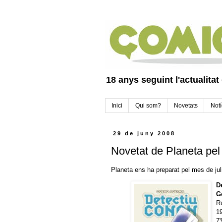
18 anys seguint l'actualitat
Inici
Qui som?
Novetats
Notí
29 de juny 2008
Novetat de Planeta pel j
Planeta ens ha preparat pel mes de ju
D
G
R
1
7'