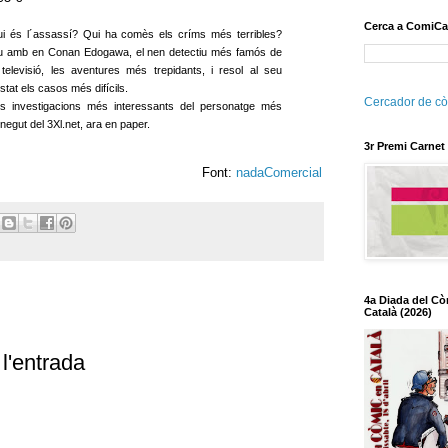
Cerca a ComiCa
i és l´assassí? Qui ha comès els críms més terribles?
u amb en Conan Edogawa, el nen detectiu més famós de
 televisió, les aventures més trepidants, i resol al seu
stat els casos més difícils.
Cercador de cò
s investigacions més interessants del personatge més
negut del 3Xl.net, ara en paper.
3r Premi Carnet
Font:
nadaComercial
4a Diada del Cò
Català (2026)
l'entrada