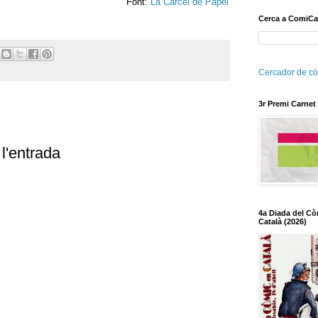
Font:
La Cárcel de Papel
Cerca a ComiCa
Cercador de cò
3r Premi Carnet
l'entrada
4a Diada del Cò
Català (2026)