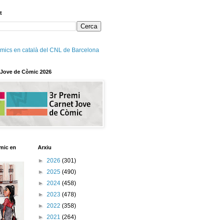
t
mics en català del CNL de Barcelona
 Jove de Còmic 2026
mic en
Arxiu
►
2026
(301)
►
2025
(490)
►
2024
(458)
►
2023
(478)
►
2022
(358)
►
2021
(264)