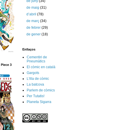
de juny
(34)
de maig
(31)
d’abril
(78)
de març
(34)
de febrer
(29)
de gener
(18)
Enllaços
Cementiri de
Pneumàtics
 Piece 3
El còmic en català
Gargots
L'illa de còmic
La batcova
Parlem de còmics
Per Tutatis!
Planeta Sigarra