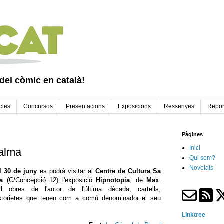
 del còmic en català!
cies
Concursos
Presentacions
Exposicions
Ressenyes
Repor
Pàgines
Inici
Palma
Qui som?
Novetats
l 30 de juny
es podrà visitar al
Centre de Cultura Sa
a
(C/Concepció 12) l'exposició
Hipnotopia
, de
Max
.
ull obres de l'autor de l'última dècada, cartells,
 historietes que tenen com a comú denominador el seu
Linktree