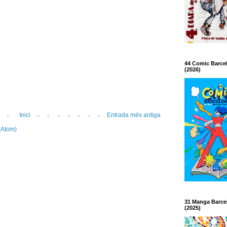
44 Comic Barce
(2026)
Inici
Entrada més antiga
(Atom)
31 Manga Barce
(2025)