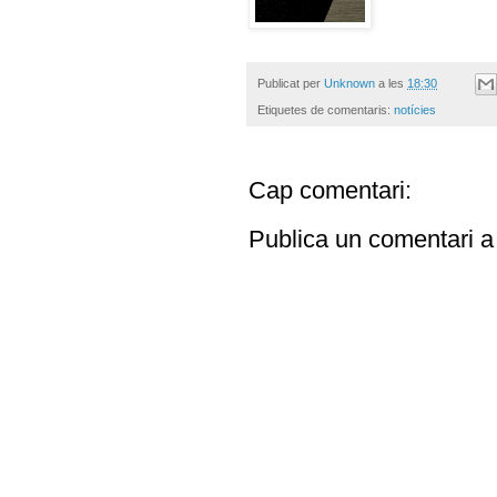
Publicat per
Unknown
a les
18:30
Etiquetes de comentaris:
notícies
Cap comentari:
Publica un comentari a 