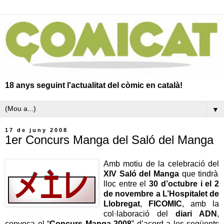
18 anys seguint l'actualitat del còmic en català!
▼
17 de juny 2008
1er Concurs Manga del Saló del Manga
Amb motiu de la celebració del
XIV Saló del Manga
que tindrà
lloc entre el
30 d’octubre i el 2
de novembre a L’Hospitalet de
Llobregat
,
FICOMIC
, amb la
col·laboració del
diari ADN
,
convoca el “
Concurs Manga 2008
” d’acord a les següents