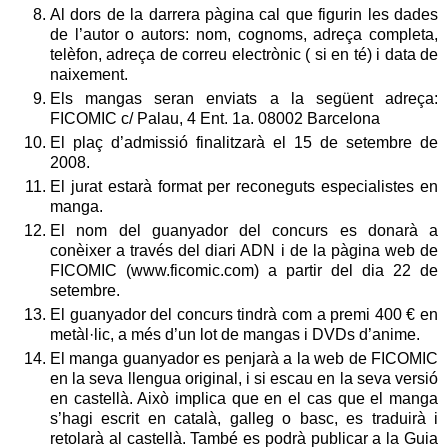
Al dors de la darrera pàgina cal que figurin les dades
de l’autor o autors: nom, cognoms, adreça completa,
telèfon, adreça de correu electrònic ( si en té) i data de
naixement.
Els mangas seran enviats a la següent adreça:
FICOMIC c/ Palau, 4 Ent. 1a. 08002 Barcelona
El plaç d’admissió finalitzarà el 15 de setembre de
2008.
El jurat estarà format per reconeguts especialistes en
manga.
El nom del guanyador del concurs es donarà a
conèixer a través del diari ADN i de la pàgina web de
FICOMIC (www.ficomic.com) a partir del dia 22 de
setembre.
El guanyador del concurs tindrà com a premi 400 € en
metàl·lic, a més d’un lot de mangas i DVDs d’anime.
El manga guanyador es penjarà a la web de FICOMIC
en la seva llengua original, i si escau en la seva versió
en castellà. Això implica que en el cas que el manga
s’hagi escrit en català, galleg o basc, es traduirà i
retolarà al castellà. També es podrà publicar a la Guia