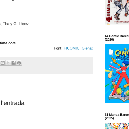
a, Tha y G. López
44 Comic Barce
(2026)
ltima hora.
Font:
FICOMIC
,
Glénat
l'entrada
31 Manga Barce
(2025)