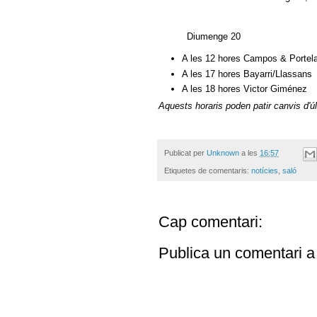
Diumenge 20
A les 12 hores Campos & Portel
A les 17 hores Bayarri/Llassans
A les 18 hores Victor Giménez
Aquests horaris poden patir canvis d'ú
Publicat per
Unknown
a les
16:57
Etiquetes de comentaris:
notícies
,
saló
Cap comentari:
Publica un comentari a 