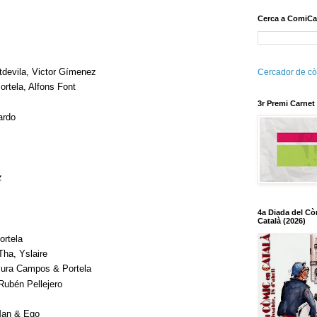
Cerca a ComiCa
tdevila, Victor Gímenez
Cercador de cò
rtela, Alfons Font
3r Premi Carnet
ardo
z
4a Diada del Cò
Català (2026)
ortela
Tha, Yslaire
 Pura Campos & Portela
Rubén Pellejero
 Man & Ego