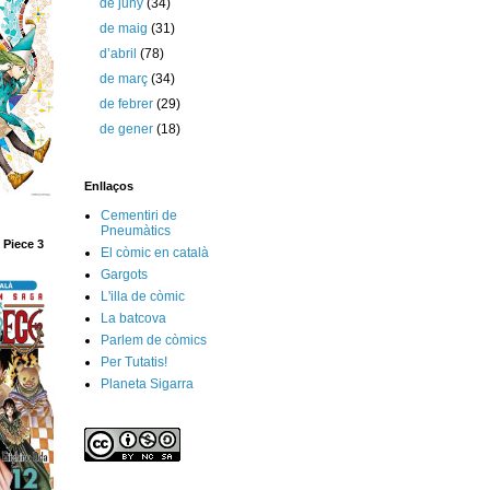
de juny
(34)
de maig
(31)
d’abril
(78)
de març
(34)
de febrer
(29)
de gener
(18)
Enllaços
Cementiri de
Pneumàtics
 Piece 3
El còmic en català
Gargots
L'illa de còmic
La batcova
Parlem de còmics
Per Tutatis!
Planeta Sigarra