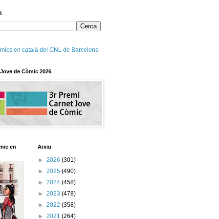
t
mics en català del CNL de Barcelona
 Jove de Còmic 2026
mic en
Arxiu
►
2026
(301)
►
2025
(490)
►
2024
(458)
►
2023
(478)
►
2022
(358)
►
2021
(264)