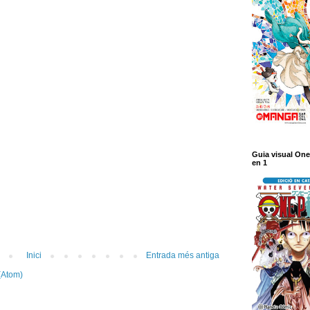
Guia visual One
en 1
Inici
Entrada més antiga
(Atom)