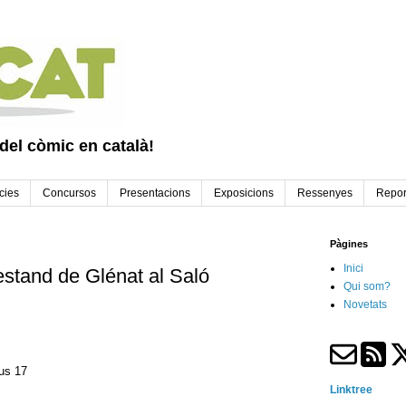
 del còmic en català!
cies
Concursos
Presentacions
Exposicions
Ressenyes
Repor
Pàgines
Inici
estand de Glénat al Saló
Qui som?
Novetats
us 17
Linktree