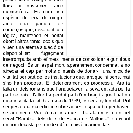
flors ni òbviament amb
numismàtica. És com una
espècie de terra de ningú,
amb una partida de
comerços que, desafiant tota
lògica, mantenen el portal
obert i altres tants locals que
viuen una eterna situació de
disponibilitat fugaçment
interrompuda amb efímers intents de consolidar algun tipus
de negoci. És un espai mort, aparentment condemnat a no
aixecar el cap per molts d'intents de donar-li una mica de
vitalitat per part de les institucions que, ara que hi pens, mai
s'ho han proposat. El deteriorament és progressiu. Ara ja
falta un dels romans que flanquejaven la seva entrada per la
part de baix i l'altre ha perdut part d'un braç i aquell pal on
duia inscrita la fatídica data de 1939, tercer any triomfal. Pot
ser pesa una maledicció sobre aquest espai urbà per haver-
se anomenat Via Roma fins que li barataren el nom pel
servil "Rambla dels ducs de Palma de Mallorca", canviant
un nom feixista per un de ridícul i històricament fals.