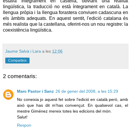
estava íntegrament en castellà, obviant una realitat
lingüística, la traducció no està íntegrament en català. La
llengua pròpia i la llengua forastera conviuen cadascuna en
els àmbits adequats. En aquest sentit, l'edició catalana és
més realista que la castellana, oferint-nos un nou registre: la
coexistència lingüística.
Jaume Salvà i Lara
a les
12:06
Comparteix
2 comentaris:
Marc Pastor i Sanz
26 de gener del 2008, a les 15:29
No coneixia jo aquest fet sobre l'edició en català però, amb
això que has dit m'has convençut. En qualsevol cas, el
mestre Giménez mereix totes les edicions del món.
Salut!
Respon