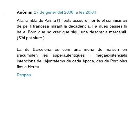
Anònim
27 de gener del 2008, a les 20:04
A la rambla de Palma t'hi pots asseure i fer-te el sòmnisman
de pel·li francesa mirant la decadència. I a dues passes hi
ha el Born que no crec que sigui una desgràcia mercantil.
(S'hi pot viure.)
La de Barcelona és com una mena de malson on
s'acumulen les superautèntiques i megaexistencials
intencions de l'Ajuntafems de cada època, des de Porcioles
fins a Hereu.
Respon