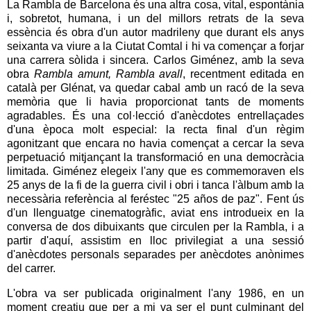
La Rambla de Barcelona és una altra cosa, vital, espontània
i, sobretot, humana, i un del millors retrats de la seva
essència és obra d'un autor madrileny que durant els anys
seixanta va viure a la Ciutat Comtal i hi va començar a forjar
una carrera sòlida i sincera. Carlos Giménez, amb la seva
obra
Rambla amunt, Rambla avall
, recentment editada en
català per Glénat, va quedar cabal amb un racó de la seva
memòria que li havia proporcionat tants de moments
agradables. És una col·lecció d'anècdotes entrellaçades
d'una època molt especial: la recta final d'un règim
agonitzant que encara no havia començat a cercar la seva
perpetuació mitjançant la transformació en una democràcia
limitada. Giménez elegeix l'any que es commemoraven els
25 anys de la fi de la guerra civil i obri i tanca l'àlbum amb la
necessària referència al feréstec "25 años de paz". Fent ús
d'un llenguatge cinematogràfic, aviat ens introdueix en la
conversa de dos dibuixants que circulen per la Rambla, i a
partir d'aquí, assistim en lloc privilegiat a una sessió
d'anècdotes personals separades per anècdotes anònimes
del carrer.
L'obra va ser publicada originalment l'any 1986, en un
moment creatiu que per a mi va ser el punt culminant del