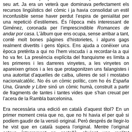
seu art. Ja era un veterà que dominava perfectament els
recursos lingüístics del còmic i ja havia consolidat un estil
inconfusible sense haver perdut l'espira de genialitat per
una repetició d'estilemes. És l'època més interessant de
Giménez, coronada per l'imprescindible
Romances de
andar por casa
. L'àlbum que ens ocupa, sense arribar a tant,
conté molt bones pàgines d'historietes, i alguns gags
realment divertits i gens tòpics. Ens ajuda a conèixer una
època pretèrita a qui no l'hem viscuda i a recordar-la a qui
ho va fer. La presència explícita del franquisme es limita a
les primeres i les darreres vinyetes, a les vinyetes on
apareixen grisos i a les que protagonitzen uns falangistes i
una autoritat d'aquelles de calba, ulleres de sol i mostatxo
nacionalcatòlic. No és un còmic polític, com ho és
España
Una, Grande y Libre
sinó un còmic humà, construït a partir
de fragments de tantes i tantes vides que s'han creuat per
l'acera de la Rambla barcelonina.
Era necessària una edició en català d'aquest títol? En un
primer moment creia que no, que no hi havia el per què si
podíem gaudir de la versió original. Però després de llegir-lo
he vist que en català supera l'original. Mentre l'original