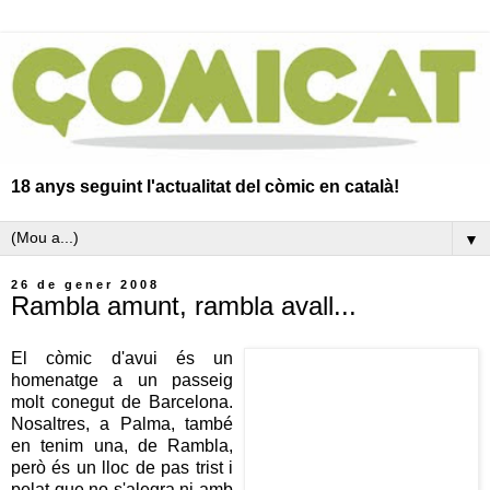
18 anys seguint l'actualitat del còmic en català!
▼
26 de gener 2008
Rambla amunt, rambla avall...
El còmic d'avui és un
homenatge a un passeig
molt conegut de Barcelona.
Nosaltres, a Palma, també
en tenim una, de Rambla,
però és un lloc de pas trist i
pelat que no s'alegra ni amb